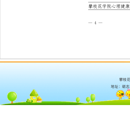
攀枝花
地址：砺志楼