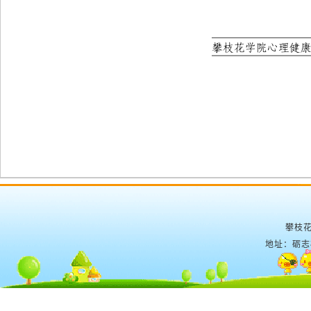
攀枝花
地址：砺志楼