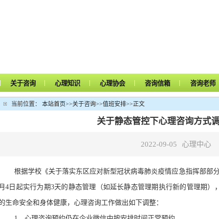
|
|
|
|
|
关于咨询
心理知识
心理协会
咨询信箱
咨询老师
当前位置：
本站首页
>>
关于咨询
>>
值班安排
>>
正文
关于静态管控下心理咨询方式
2022-09-05
心理中心
根据学校《关于落实东区应对新型冠状病毒肺炎疫情应急指挥部部分区
月4日起实行为期3天的静态管理（如延长静态管理期执行新的管理期）
的生命安全和身体健康，心理
咨询工作
做
出如下调整：
1
、心理
咨询
预约
仍
在
企业微信中
按
安排时间正常
预约。