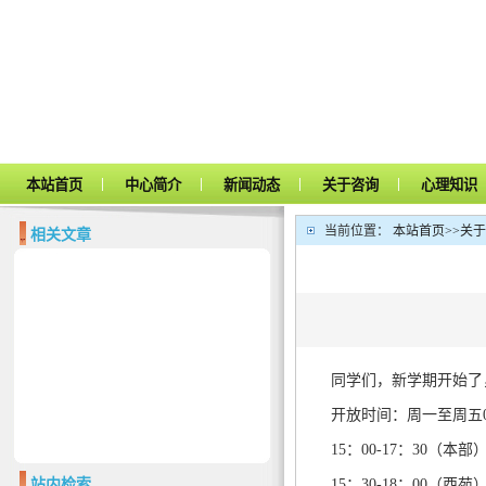
|
|
|
|
本站首页
中心简介
新闻动态
关于咨询
心理知识
当前位置：
本站首页
>>
关于
相关文章
同学们，新学期开始了
开放时间：周一至周五08
15：00-17：30（本部
站内检索
15：30-18：00（西苑