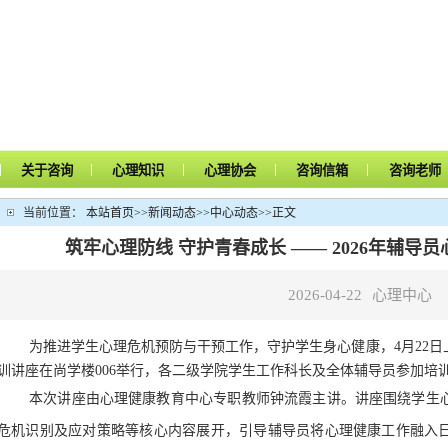
|
|
|
|
|
关于咨询
心理知识
心理协会
咨询信箱
咨询老师
当前位置：
本站首页
>>
新闻动态
>>
中心动态
>>
正文
筑牢心理防线 守护青春成长 —— 2026年辅导
2026-04-22
心理中心
为推进学生心理危机预防与干预工作，守护学生身心健康，4月22日
训讲座在尚学楼006举行，各二级学院学生工作科长及全体辅导员参加培
本次讲座由心理健康教育中心专职教师钟流霞主讲。讲座围绕学生
危机识别及应对策略等核心内容展开，引导辅导员将心理健康工作融入