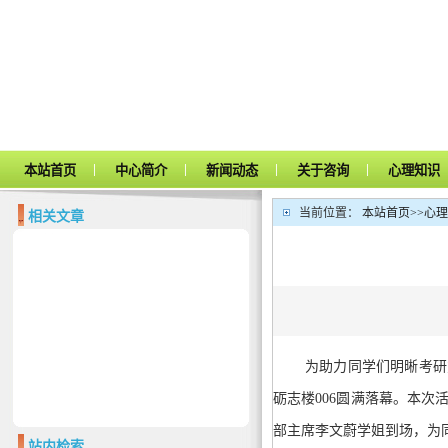
|
|
|
|
本站首页
中心简介
新闻动态
关于咨询
心理知识
当前位置：
本站首页
>>
心理
相关文章
为助力同学们明晰考研
砺志楼006圆满落幕。本
部主席李文蔚学姐到场，为
站内检索