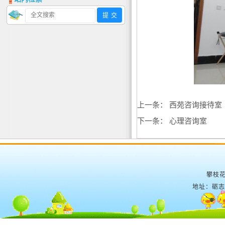
上一条：
西苑咨询接待室
下一条：
心理咨询室
攀枝花
地址：砺志楼