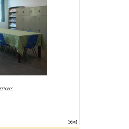
70809
【
关闭
】