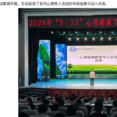
动集锦
开篇
，
生动
呈现了系列心理育人活动的
丰硕成果
与动人点滴。