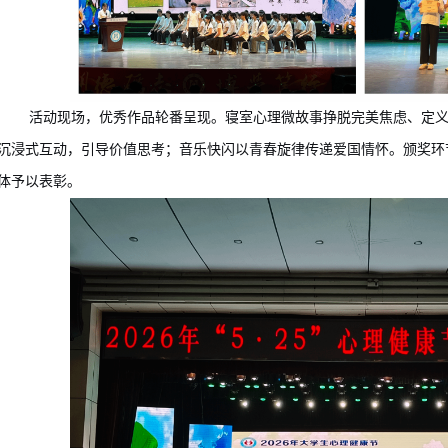
活动现场，优秀作品轮番呈现。寝室心理微故事挣脱完美焦虑、定
沉浸式互动，引导价值思考；音乐快闪以青春旋律传递
爱国
情怀。颁奖环
体予以表彰。