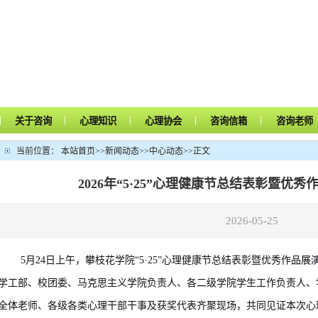
|
|
|
|
|
关于咨询
心理知识
心理协会
咨询信箱
咨询老师
当前位置：
本站首页
>>
新闻动态
>>
中心动态
>>
正文
2026年“5·25”心理健康节总结表彰暨优
2026-05-25
5月24日上午，攀枝花学院“5·25”心理健康节总结表彰暨优秀作品
学工
部
、校团委、
马克思主义学院负责人、各二级学院学生工作负责人、
全体老师
、各级各类心理
干部干事
及获奖代表齐聚现场，共同见证本次心