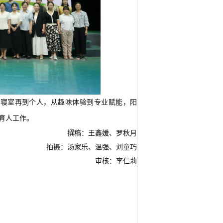
到寝室
再到个人
，从
趣味体验
到
专业赋能
，阳
育人工作
。
撰稿：王鑫媛、罗秋月
拍摄：汤家乐、温强、刘童巧
审核：李仁莉