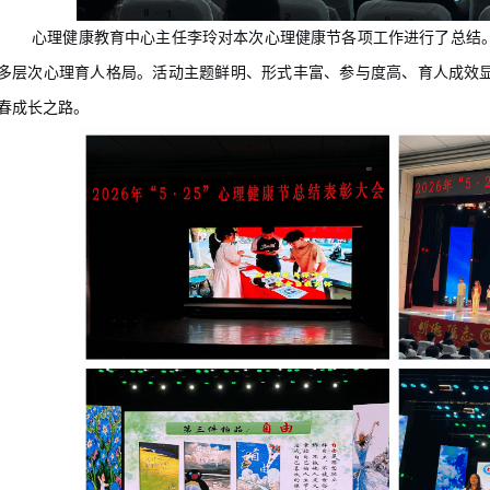
心理健康教育中心
主任李玲
对
本次心理健康节各项
工作进行
了
总结
多层次心理育人格局
。活动
主题
鲜明、形式丰富
、参与度高、育人成效
春成长之路
。