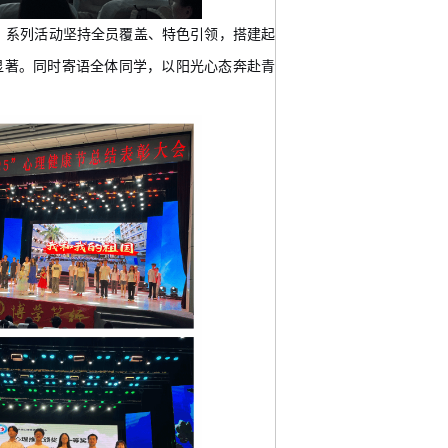
。
系列
活动坚持
全员覆盖、
特色引领，
搭建
起
显著。
同时
寄语全体
同学，以阳光心态奔赴青