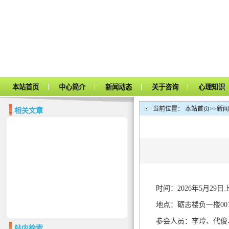
|
|
|
|
本站首页
中心简介
新闻动态
关于咨询
心理知识
当前位置：
本站首页
>>
新闻
相关文章
时间：2026年5月29日
地点：砺志楼负一楼00
参会人员：李玲、代俊
站内检索